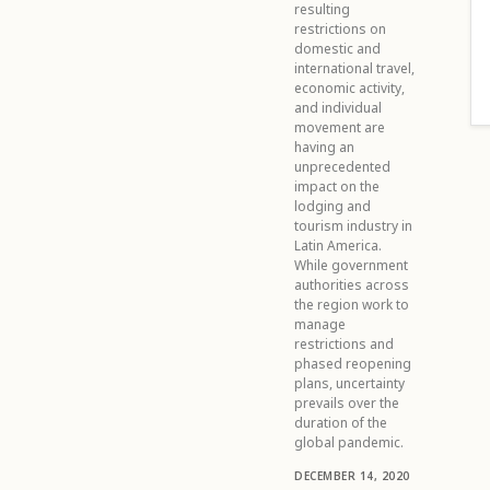
resulting
restrictions on
domestic and
international travel,
economic activity,
and individual
movement are
having an
unprecedented
impact on the
lodging and
tourism industry in
Latin America.
While government
authorities across
the region work to
manage
restrictions and
phased reopening
plans, uncertainty
prevails over the
duration of the
global pandemic.
DECEMBER 14, 2020