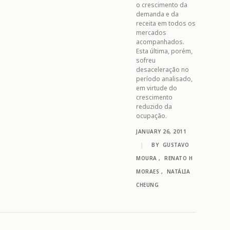
o crescimento da
demanda e da
receita em todos os
mercados
acompanhados.
Esta última, porém,
sofreu
desaceleração no
período analisado,
em virtude do
crescimento
reduzido da
ocupação.
JANUARY 26, 2011
|
BY
GUSTAVO
MOURA
,
RENATO H
MORAES
,
NATÁLIA
CHEUNG