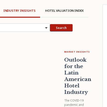
INDUSTRY INSIGHTS
HOTEL VALUATION INDEX
cs
Search
MARKET INSIGHTS
Outlook
for the
Latin
American
Hotel
Industry
The COVID-19
pandemic and