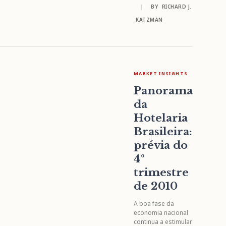
|
BY
RICHARD J.
KATZMAN
MARKET INSIGHTS
Panorama
da
Hotelaria
Brasileira:
prévia do
4º
trimestre
de 2010
A boa fase da
economia nacional
continua a estimular